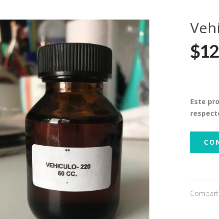
Vehí
$12
Este pr
respect
CO
Comparti