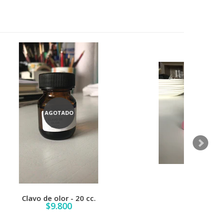
TULIP
Esponja Palito
$8.500