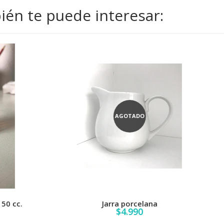
én te puede interesar:
AGOTADO
AGOTADO
Jarra porcelana
Clavo de olor - 20 cc.
$4.990
$9.800