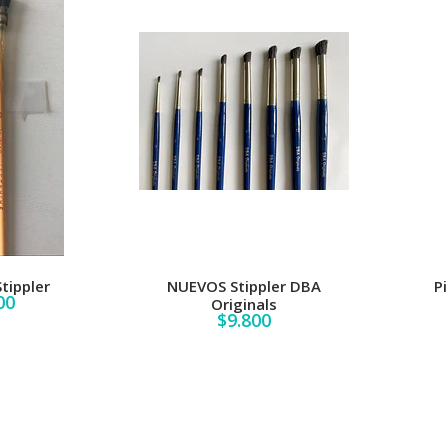
tippler
NUEVOS Stippler DBA
P
00
Originals
$9.800