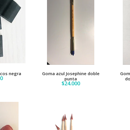
lcos negra
Goma azul Josephine doble
Gom
00
punta
do
$24.000