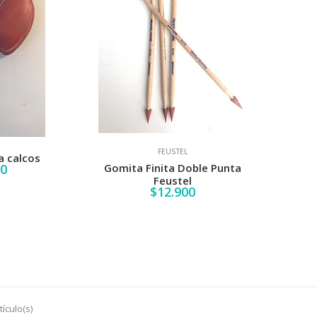
FEUSTEL
a calcos
00
Gomita Finita Doble Punta
Feustel
$12.900
ículo(s)