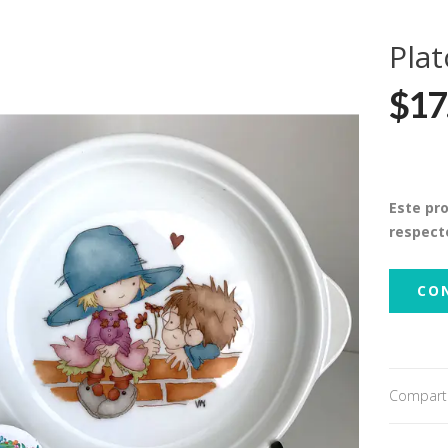
Pla
$17
Este pr
respect
CO
Comparti