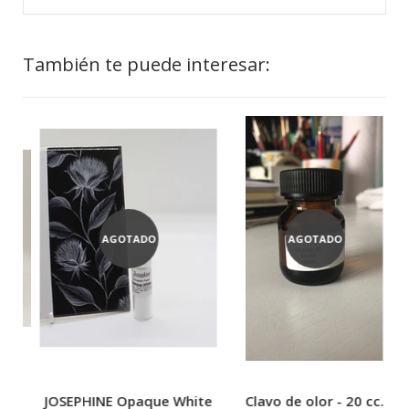
También te puede interesar:
AGOTADO
AGOTADO
e
JOSEPHINE Opaque White
Clavo de olor - 20 cc.
J