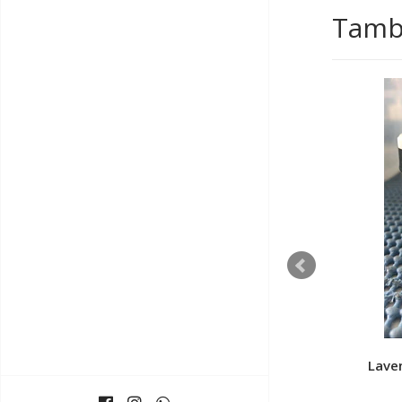
Tambi
AGOTADO
Esencia de naranja - 50 cc.
Laven
$8.700