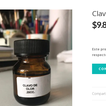
Clav
$9.
Este pr
respect
CO
Comparti