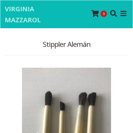
VIRGINIA
0
MAZZAROL
Stippler Alemán