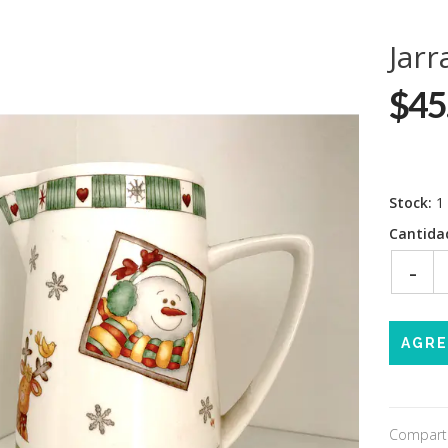
Jarr
$45
Stock:
1
Cantida
-
Comparti