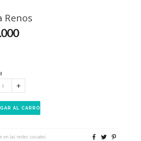
a Renos
.000
d
+
r en las redes sociales