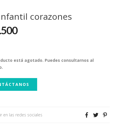
infantil corazones
.500
oducto está agotado. Puedes consultarnos al
o.
NTÁCTANOS
r en las redes sociales