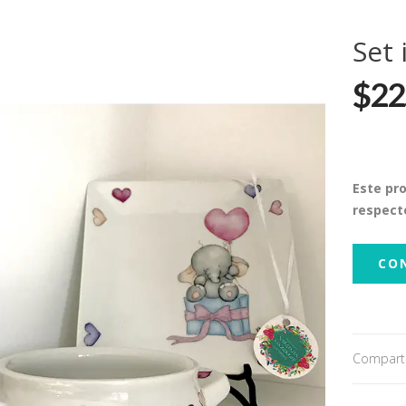
Set 
$22
Este pr
respect
CO
Comparti