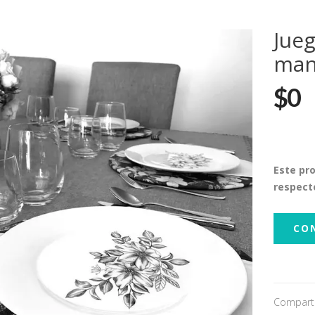
Jueg
man
$0
Este pr
respect
CO
Comparti