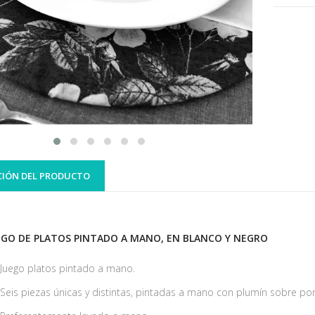
CIÓN DEL PRODUCTO
EGO DE PLATOS PINTADO A MANO, EN BLANCO Y NEGRO
Juego platos pintado a mano.
Seis piezas únicas y distintas, pintadas a mano con plumín sobre por